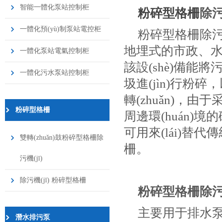
智能一體化泵站控制柜
粉碎型格柵
除污
一體化預(yù)制泵站電控柜
粉碎型格柵除污機(j
地埋式的市政、水
一體化泵站電氣控制柜
該設(shè)備能將污
一體化污水泵站控制柜
圾進(jìn)行粉碎
轉(zhuǎn)，由
粉碎型格柵
周邊環(huán)境
可用來(lái)替代傳
雙轉(zhuǎn)鼓粉碎型格柵除
柵。
污機(jī)
除污機(jī) 粉碎型格柵
粉碎型格柵除污機
主要用于排水泵
潛水排污泵