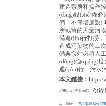
建造泵房和操作控制
(tǒng)設(shè)
備，不僅增加設(sh
所截留的大量污物必須通
備進(jìn)行打撈
造成污染物的二次處理
備與泵站必須人工24
(dòng)強(qiá
運(yùn)行，
本文鏈接：
http:/
粉碎
相關(guān)標(biāo)簽:
上一個(gè)：
除污機(jī) 粉碎型