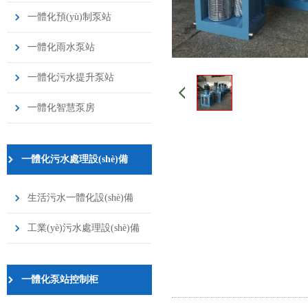
一體化預(yù)制泵站
一體化雨水泵站
一體化污水提升泵站
一體化智慧泵房
一體化污水處理設(shè)備
生活污水一體化設(shè)備
工業(yè)污水處理設(shè)備
一體化泵站控制柜